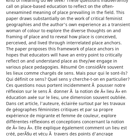
kind of meaning do we seek? These questions inadvertently
call on place-based education to reflect on the often-
unexamined meaning of place prevailing in the field. This
paper draws substantially on the work of critical feminist
geographies and the author's own experience as a transient
woman of colour to explore the diverse thoughts on and
framing of place and to reveal how place is conceived,
perceived, and lived through interrelated place anchors.
The paper proposes this framework of place anchors in
hopes that educators will have an entry point to critically
reflect on and understand place as they/we engage in
various place pedagogies. Résumé On considÃ¨re souvent
les lieux comme chargés de sens. Mais pour qui le sont-ils?
Qui définit ce sens? Quel sens y cherche-t-on en particulier?
Ces questions nous portent incidemment Ã pousser notre
réflexion sur le sens Ã donner Ã la notion de Â« lieu Â» en
éducation axée sur le lieu, une dimension souvent oubliée.
Dans cet article, l'auteure, éclairée surtout par les travaux
de géographes féministes critiques et par sa propre
expérience de migrante et femme de couleur, explore
différentes réflexions et conceptions concernant la notion
de Â« lieu Â». Elle explique également comment un lieu est
créé, perÃ§u et vécu Ã travers des points d'ancrage