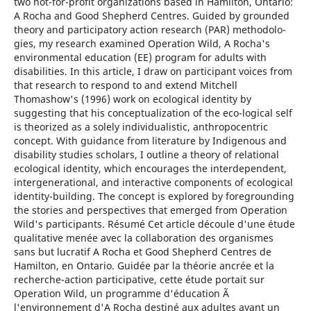
two not-for-profit organizations based in Hamilton, Ontario:
A Rocha and Good Shepherd Centres. Guided by grounded
theory and participatory action research (PAR) methodolo-
gies, my research examined Operation Wild, A Rocha's
environmental education (EE) program for adults with
disabilities. In this article, I draw on participant voices from
that research to respond to and extend Mitchell
Thomashow's (1996) work on ecological identity by
suggesting that his conceptualization of the eco-logical self
is theorized as a solely individualistic, anthropocentric
concept. With guidance from literature by Indigenous and
disability studies scholars, I outline a theory of relational
ecological identity, which encourages the interdependent,
intergenerational, and interactive components of ecological
identity-building. The concept is explored by foregrounding
the stories and perspectives that emerged from Operation
Wild's participants. Résumé Cet article découle d'une étude
qualitative menée avec la collaboration des organismes
sans but lucratif A Rocha et Good Shepherd Centres de
Hamilton, en Ontario. Guidée par la théorie ancrée et la
recherche-action participative, cette étude portait sur
Operation Wild, un programme d'éducation Ã
l'environnement d'A Rocha destiné aux adultes ayant un